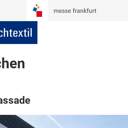
chen
assade