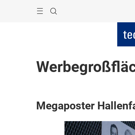
Überspringen
Menü
Suche
Werbegroßflä
Megaposter Hallenf