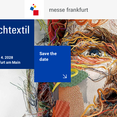
Save the
 4. 2028

date
furt am Main