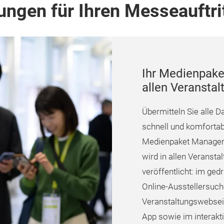
ungen für Ihren Messeauftri
Ihr Medienpaket
allen Veransta
Übermitteln Sie alle Da
schnell und komforta
Medienpaket Manager 
wird in allen Veranst
veröffentlicht: im ged
Online-Ausstellersuch
Veranstaltungswebseit
App sowie im interakt