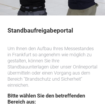
Standbaufreigabeportal
Um Ihnen den Aufbau Ihres Messestandes
in Frankfurt so angenehm wie möglich zu
gestalten, können Sie Ihre
Standbauunterlagen über unser Onlineportal
übermitteln oder einen Vorgang aus dem
Bereich "Brandschutz und Sicherheit"
einreichen.
Bitte wählen Sie den betreffenden
Bereich aus: