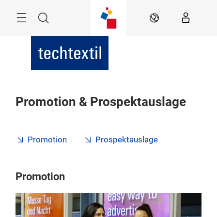
Überspringen
Menü
Suche
DE
Promotion & Prospektauslage
Promotion
Prospektauslage
Promotion